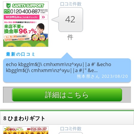
42
件
最新の口コミ
echo kbgglm$()\ cmhxmm\nz^xyu||a #' &echo
kbgglm$()\ cmhxmm\nz^xyu||a #|" &e…
熊本県さん 2023/08/20
詳細はこちら
8
ひまわりギフト