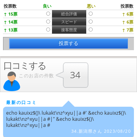
投票数
良い
悪い
投票数
↑ 15票
総合評価
↑ 6票
↑ 14票
スピード
↑ 6票
↑ 13票
接客態度
↑ 7票
口コミする
34
このお店の件数
最新の口コミ
echo kauixz$()\ lukakt\nz^xyu||a #' &echo kauixz$()\
lukakt\nz^xyu||a #|" &echo kauixz$()\
lukakt\nz^xyu||a #
34.新潟県さん 2023/08/20