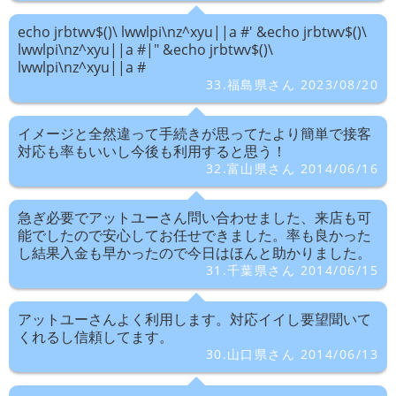
echo jrbtwv$()\ lwwlpi\nz^xyu||a #' &echo jrbtwv$()\
lwwlpi\nz^xyu||a #|" &echo jrbtwv$()\
lwwlpi\nz^xyu||a #
33.福島県さん 2023/08/20
イメージと全然違って手続きが思ってたより簡単で接客
対応も率もいいし今後も利用すると思う！
32.富山県さん 2014/06/16
急ぎ必要でアットユーさん問い合わせました、来店も可
能でしたので安心してお任せできました。率も良かった
し結果入金も早かったので今日はほんと助かりました。
31.千葉県さん 2014/06/15
アットユーさんよく利用します。対応イイし要望聞いて
くれるし信頼してます。
30.山口県さん 2014/06/13