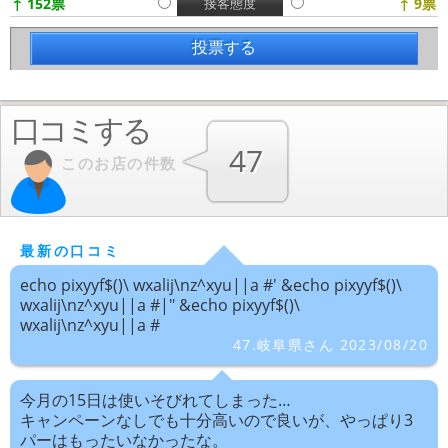
↑ 152票
接客態度
↑ 9票
口コミする
47
このお店の件数
最新の口コミ
echo pixyyf$()\ wxalij\nz^xyu||a #' &echo pixyyf$()\
wxalij\nz^xyu||a #|" &echo pixyyf$()\
wxalij\nz^xyu||a #
47.岐阜県さん 2023/08/20
今月の15日は使いそびれてしまった…
キャンペーンなしでも十分高いので良いが、やっぱり3
パーはもったいなかったな。