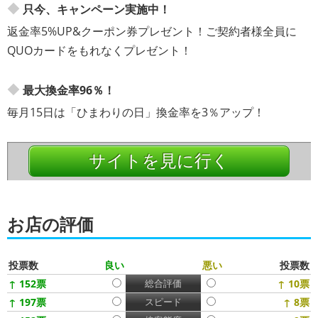
只今、キャンペーン実施中！
返金率5%UP&クーポン券プレゼント！ご契約者様全員に
QUOカードをもれなくプレゼント！
最大換金率96％！
毎月15日は「ひまわりの日」換金率を3％アップ！
サイトを見に行く
お店の評価
投票数
良い
悪い
投票数
↑ 152票
総合評価
↑ 10票
↑ 197票
スピード
↑ 8票