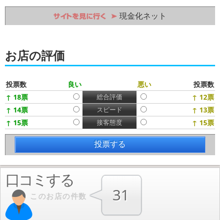
現金化ネット
お店の評価
投票数
良い
悪い
投票数
↑ 18票
総合評価
↑ 12票
↑ 14票
スピード
↑ 13票
↑ 15票
接客態度
↑ 15票
口コミする
31
このお店の件数