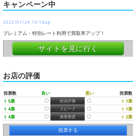
キャンペーン中
2022/01/24 13:16up
プレミアム・特別レート利用で買取率アップ！
サイトを見に行く
お店の評価
投票数
良い
悪い
投票数
↑ 5票
総合評価
↑ 1票
↑ 4票
スピード
↑ 1票
↑ 4票
接客態度
↑ 2票