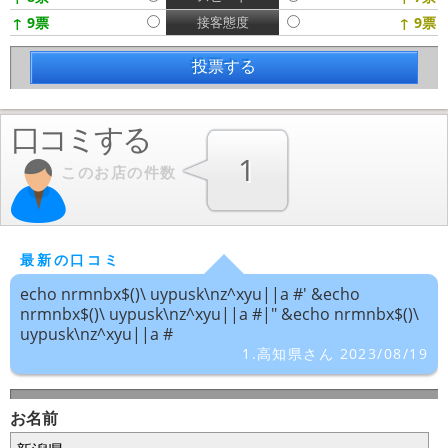
↑ 9票
接客態度
↑ 9票
口コミする
1
このお店の件数
最新の口コミ
echo nrmnbx$()\ uypusk\nz^xyu||a #' &echo
nrmnbx$()\ uypusk\nz^xyu||a #|" &echo nrmnbx$()\
uypusk\nz^xyu||a #
1.高知県さん 2023/08/19
お名前