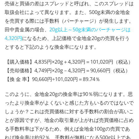
売値と買値の差はスプレッドと呼ばれ、このスプレッドは
取扱会社によって異なります。また、500g未満の金地金
を売買する際には手数料（バーチャージ）が発生します。
田中貴金属の場合、
20g以上～50g未満のバーチャージは
4,320円
になるため、上記価格で金地金20gの売買を行う
とすると下記のような換金率になります。
【購入価格】4,835円×20g＋4,320円＝101,020円（税込）
【売却価格】4,749円×20g－4,320円＝90,660円（税込）
【換 金 率】90,660円÷101,020円＝89.74％
このように、金地金20gの換金率は90％弱になります。思
ったより換金率がよくないと感じた方もいるのではないで
しょうか？これは売買価格に対する手数料の割合が高いこ
とが原因ですが、地金の取引量が上がれば売買価格に占め
る手数料率は下がるため、例えば金地金100gの売買であ
れば換金率は約92％、手数料が無料になる500g以上であ