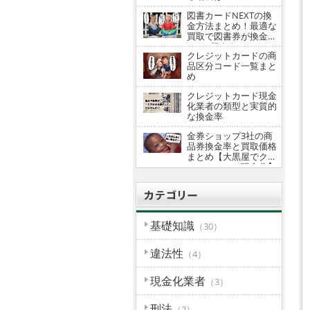
図書カードNEXTの換
金方法まとめ！最適な
買取で図書券が換金率
100％超えも！
クレジットカードの商
品区分コード一覧まと
め
クレジットカード現金
化業者の類型と実質的
な換金率
金券ショップ3社の商
品券換金率と買取価格
まとめ【大黒屋でクレ
ジットカード現金化】
基礎知識
（30）
違法性
（4）
現金化業者
（3）
刑法
（2）